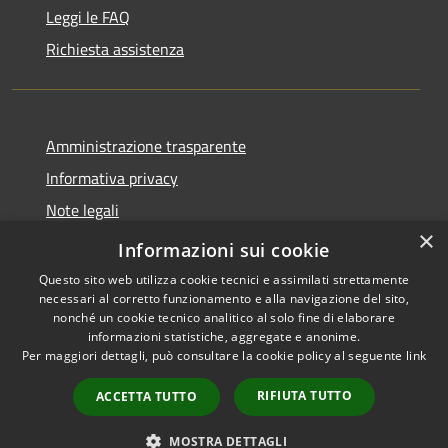
Leggi le FAQ
Richiesta assistenza
Amministrazione trasparente
Informativa privacy
Note legali
×
Dichiarazione di accessibilità
Informazioni sui cookie
Questo sito web utilizza cookie tecnici e assimilati strettamente
necessari al corretto funzionamento e alla navigazione del sito,
nonché un cookie tecnico analitico al solo fine di elaborare
informazioni statistiche, aggregate e anonime.
RSS
Copyright © 2026 • Comune di
Per maggiori dettagli, può consultare la cookie policy al seguente
link
Accessibilità
Peschiera del Garda • Powered
Privacy
Municipium
Accesso
by
•
RIFIUTA TUTTO
ACCETTA TUTTO
Cookie
redazione
Mappa del sito
MOSTRA DETTAGLI