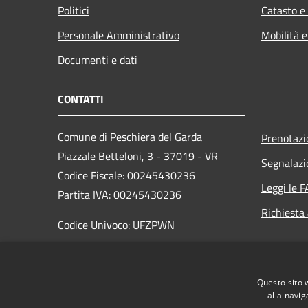
Politici
Catasto e
Personale Amministrativo
Mobilità e
Documenti e dati
CONTATTI
Comune di Peschiera del Garda
Prenotaz
Piazzale Betteloni, 3 - 37019 - VR
Segnalazi
Codice Fiscale: 00245430236
Leggi le 
Partita IVA: 00245430236
Richiesta
Codice Univoco: UFZPWN
PEC:
comunepeschieradelgarda@pec.it
Centralino Unico: +39 045 6444700
Questo sito 
alla navig