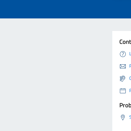
Cont
Prob