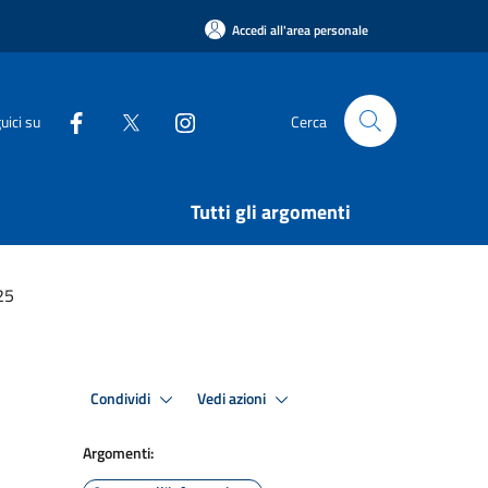
Accedi all'area personale
uici su
Cerca
Tutti gli argomenti
25
Condividi
Vedi azioni
Argomenti: