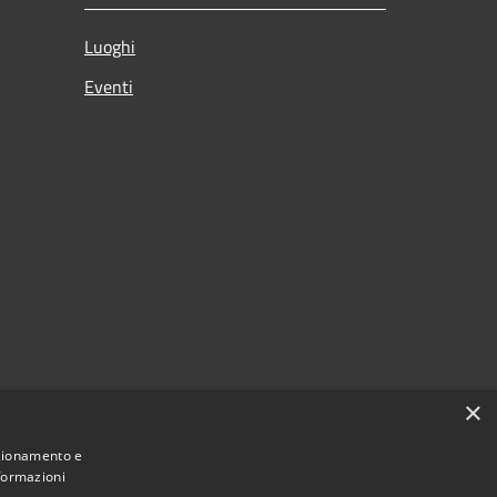
Luoghi
Eventi
×
nzionamento e
nformazioni