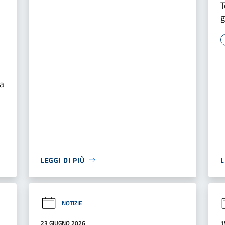
T
g
ra
LEGGI DI PIÙ
L
NOTIZIE
23 GIUGNO 2026
1