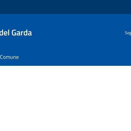
del Garda
Seg
il Comune