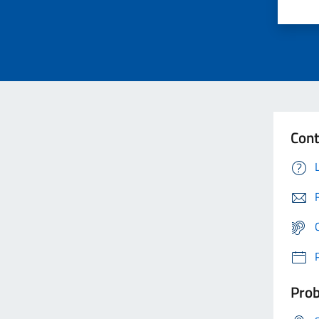
Cont
Prob