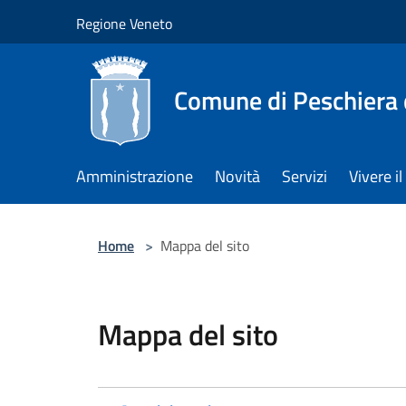
Salta al contenuto principale
Regione Veneto
Comune di Peschiera 
Amministrazione
Novità
Servizi
Vivere 
Home
>
Mappa del sito
Mappa del sito