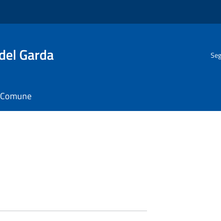
del Garda
Seg
il Comune