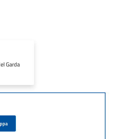
del Garda
appa