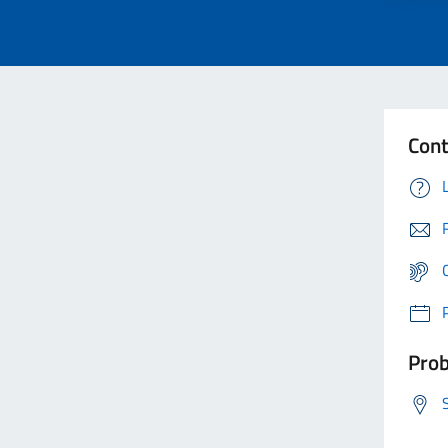
Cont
Prob