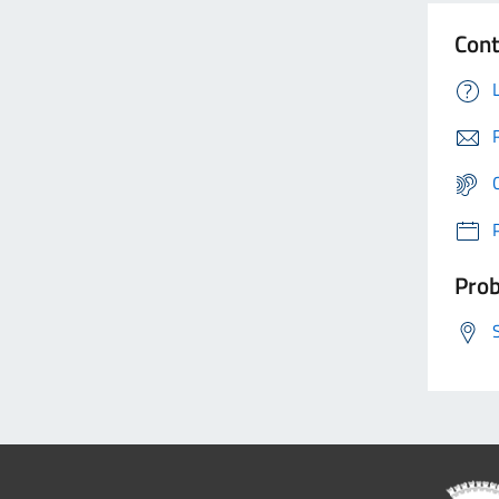
Cont
Prob