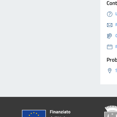
Cont
Prob