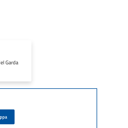
del Garda
appa