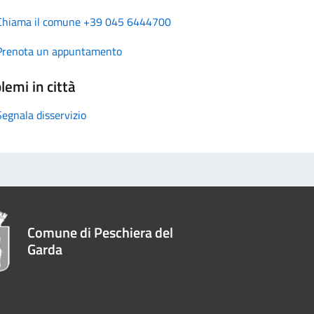
Chiama il comune +39 045 6444700
Prenota un appuntamento
lemi in città
Segnala disservizio
Comune di Peschiera del
Garda