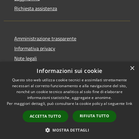
Richiesta assistenza
Amministrazione trasparente
Informativa privacy
Note legali
×
Dichiarazione di accessibilità
Informazioni sui cookie
Questo sito web utilizza cookie tecnici e assimilati strettamente
necessari al corretto funzionamento e alla navigazione del sito,
nonché un cookie tecnico analitico al solo fine di elaborare
informazioni statistiche, aggregate e anonime.
RSS
Copyright © 2026 • Comune di
Per maggiori dettagli, può consultare la cookie policy al seguente
link
Accessibilità
Peschiera del Garda • Powered
Privacy
Municipium
Accesso
by
•
RIFIUTA TUTTO
ACCETTA TUTTO
Cookie
redazione
Mappa del sito
MOSTRA DETTAGLI