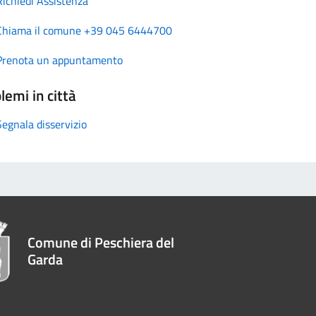
Richiedi Assistenza
Chiama il comune +39 045 6444700
Prenota un appuntamento
lemi in città
Segnala disservizio
Comune di Peschiera del
Garda