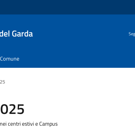
del Garda
Seg
il Comune
025
2025
 nei centri estivi e Campus