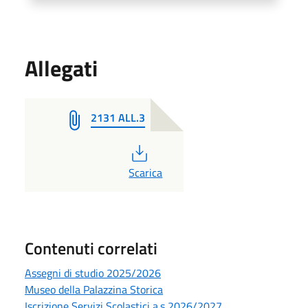
Allegati
2131 ALL.3
PDF
Scarica
Contenuti correlati
Assegni di studio 2025/2026
Museo della Palazzina Storica
Iscrizione Servizi Scolastici a.s 2026/2027