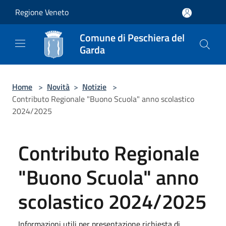
Salta al contenuto principale
Regione Veneto
Comune di Peschiera del
Garda
Home
>
Novità
>
Notizie
>
Contributo Regionale "Buono Scuola" anno scolastico
2024/2025
Contributo Regionale
"Buono Scuola" anno
scolastico 2024/2025
Informazioni utili per presentazione richiesta di