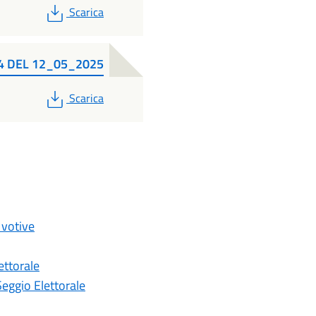
PDF
Scarica
4 DEL 12_05_2025
PDF
Scarica
 votive
ettorale
Seggio Elettorale