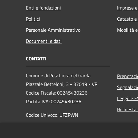
Enti e fondazioni
Imprese 
Politici
Catasto e
Personale Amministrativo
Mobilità e
Documenti e dati
CONTATTI
Comune di Peschiera del Garda
Prenotaz
Piazzale Betteloni, 3 - 37019 - VR
Segnalazi
Codice Fiscale: 00245430236
Leggi le 
Partita IVA: 00245430236
Richiesta
Codice Univoco: UFZPWN
PEC:
comunepeschieradelgarda@pec.it
Centralino Unico: +39 045 6444700