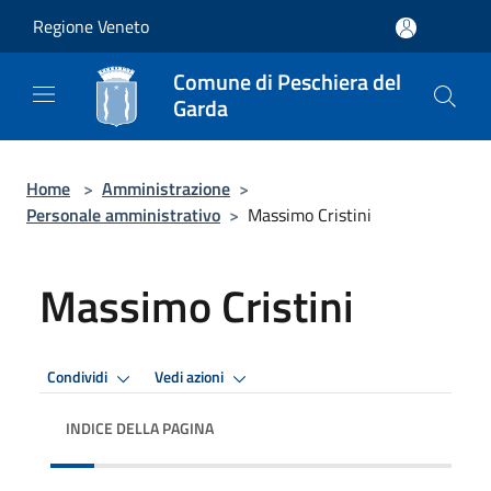
Salta al contenuto principale
Regione Veneto
Comune di Peschiera del
Garda
Home
>
Amministrazione
>
Personale amministrativo
>
Massimo Cristini
Massimo Cristini
Condividi
Vedi azioni
INDICE DELLA PAGINA