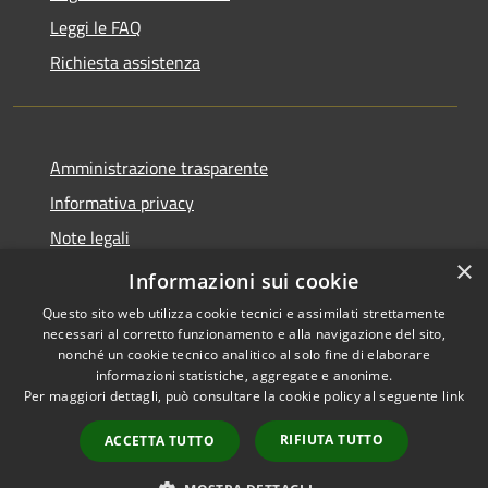
Leggi le FAQ
Richiesta assistenza
Amministrazione trasparente
Informativa privacy
Note legali
×
Dichiarazione di accessibilità
Informazioni sui cookie
Questo sito web utilizza cookie tecnici e assimilati strettamente
necessari al corretto funzionamento e alla navigazione del sito,
nonché un cookie tecnico analitico al solo fine di elaborare
informazioni statistiche, aggregate e anonime.
RSS
Copyright © 2026 • Comune di
Per maggiori dettagli, può consultare la cookie policy al seguente
link
Accessibilità
Peschiera del Garda • Powered
Privacy
Municipium
Accesso
by
•
RIFIUTA TUTTO
ACCETTA TUTTO
Cookie
redazione
Mappa del sito